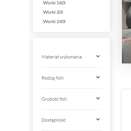
Worki 160l
Worki 20l
Worki 240l

Materiał wykonania

Rodzaj folii

Grubość folii

Dostępność