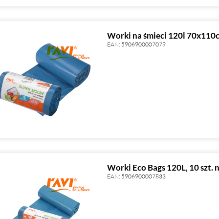
Worki na śmieci 120l 70x11
EAN:
5906900007079
Worki Eco Bags 120L, 10 szt. 
EAN:
5906900007833