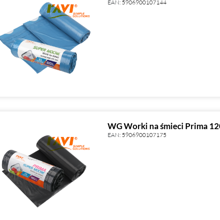
EAN:
5906900107144
WG Worki na śmieci Prima 120
EAN:
5906900107175