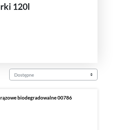
ki 120l
. brązowe biodegradowalne 00786