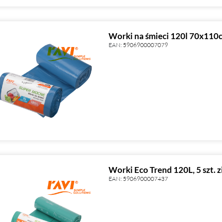
Worki na śmieci 120l 70x11
EAN:
5906900007079
Worki Eco Trend 120L, 5 szt. z
EAN:
5906900007437