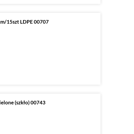
0cm/15szt LDPE 00707
ielone (szkło) 00743