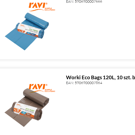
EAN:
5906900007666
Worki Eco Bags 120L, 10 szt
EAN:
5906900007864