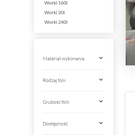
Worki 160l
Worki 20l
Worki 240l

Materiał wykonania

Rodzaj folii

Grubość folii

Dostępność