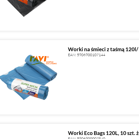
Worki na śmieci z taśmą 120l/
EAN:
5906900107144
Worki Eco Bags 120L, 10 szt. ż
EAN:
5906900007840