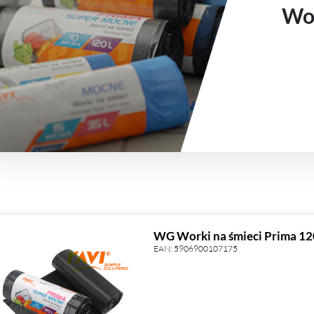
Wor
WG Worki na śmieci Prima 120
EAN:
5906900107175