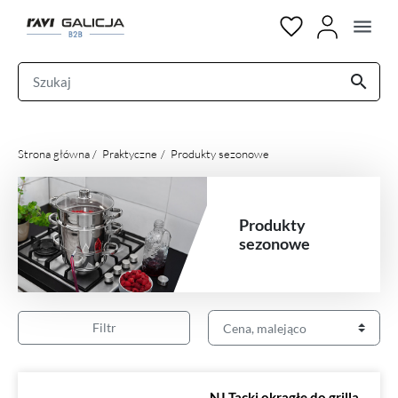
menu
search
Strona główna
Praktyczne
Produkty sezonowe
Produkty
sezonowe
Filtr
NJ Tacki okrągłe do grilla