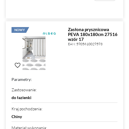
Zasłona prysznicowa
NOWY
PEVA 180x180cm 27516
wzór 17
EAN:
5905610029593
Parametry:
Zastosowanie
:
do łazienki
Kraj pochodzenia
:
Chiny
Materiał wykonania
: