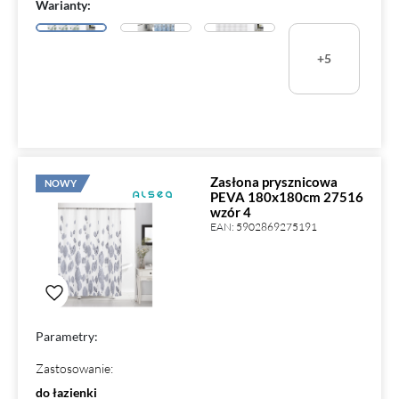
Warianty:
+5
Zasłona prysznicowa
NOWY
PEVA 180x180cm 27516
wzór 4
EAN:
5902869275191
Parametry:
Zastosowanie
:
do łazienki