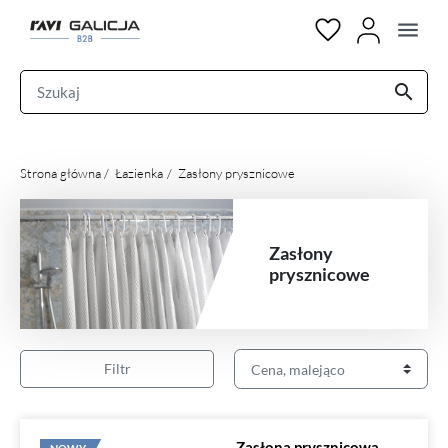
menu
search
Strona główna
Łazienka
Zasłony prysznicowe
Zasłony
prysznicowe
Filtr
Zasłona prysznicowa