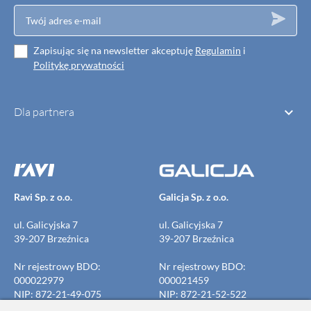
Zapisując się na newsletter akceptuję
Regulamin
i
Politykę prywatności

Dla partnera
Ravi Sp. z o.o.
Galicja Sp. z o.o.
ul. Galicyjska 7
ul. Galicyjska 7
39-207 Brzeźnica
39-207 Brzeźnica
Nr rejestrowy BDO:
Nr rejestrowy BDO:
000022979
000021459
NIP: 872-21-49-075
NIP: 872-21-52-522
REGON: 691691339
REGON: 691691523