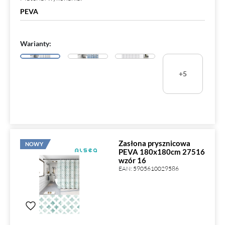
PEVA
Warianty:
+5
Zasłona prysznicowa
NOWY
PEVA 180x180cm 27516
wzór 16
EAN:
5905610029586