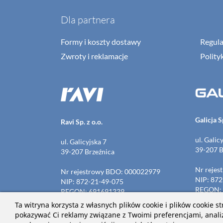
Dla partnera
Formy i koszty dostawy
Regul
Zwroty i reklamacje
Polity
Galicja Sp
Ravi Sp. z o.o.
ul. Galic
ul. Galicyjska 7
39-207 B
39-207 Brzeźnica
Nr reje
Nr rejestrowy BDO: 000022979
NIP: 872
NIP: 872-21-49-075
REGON: 
REGON: 691691339
KRS: 00
KRS: 0000134835
Ta witryna korzysta z własnych plików cookie i plików cookie s
pokazywać Ci reklamy związane z Twoimi preferencjami, anali