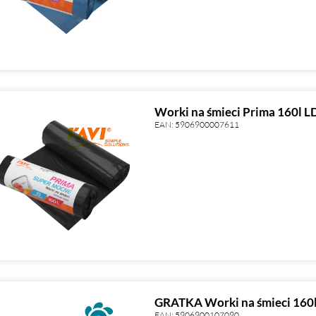
Worki na śmieci Prima 160l LD
EAN:
5906900007611
GRATKA Worki na śmieci 160l
EAN:
5906900107090