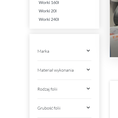
Worki 160l
Worki 20l
Worki 240l

Marka

Materiał wykonania

Rodzaj folii

Grubość folii