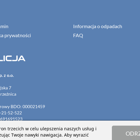
amin
Informacja o odpadach
ka prywatności
FAQ
. z o.o.
yjska 7
rzeźnica
strowy BDO: 000021459
-21-52-522
691691523
00134836
tron trzecich w celu ulepszenia naszych usług i
ODR
zując Twoje nawyki nawigacja. Aby wyrazić