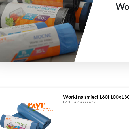
Wor
Worki na śmieci 160l 100x13
EAN:
5906900007475