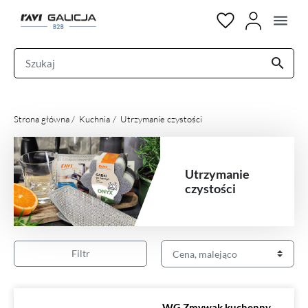
menu
search
Strona główna
Kuchnia
Utrzymanie czystości
Utrzymanie
czystości
Filtr
WG Zmywak kuchenny