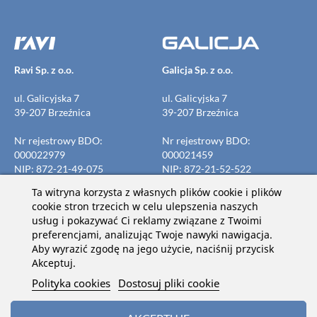
Ravi Sp. z o.o.
Galicja Sp. z o.o.
ul. Galicyjska 7
ul. Galicyjska 7
39-207 Brzeźnica
39-207 Brzeźnica
Nr rejestrowy BDO:
Nr rejestrowy BDO:
000022979
000021459
NIP: 872-21-49-075
NIP: 872-21-52-522
REGON: 691691339
REGON: 691691523
Ta witryna korzysta z własnych plików cookie i plików
KRS: 0000134835
KRS: 0000134836
cookie stron trzecich w celu ulepszenia naszych
usług i pokazywać Ci reklamy związane z Twoimi
preferencjami, analizując Twoje nawyki nawigacja.
Aby wyrazić zgodę na jego użycie, naciśnij przycisk
Dołącz do nas na:
Akceptuj.
Polityka cookies
Dostosuj pliki cookie