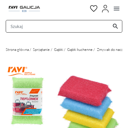
menu
search
Strona główna
Sprzątanie
Gąbki
Gąbki kuchenne
Zmywak do naczyń