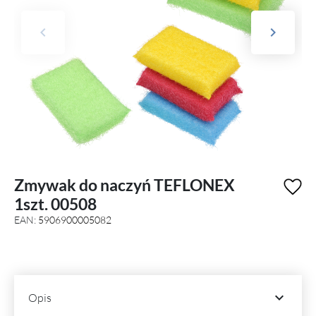
keyboard_arrow_left
keyboard_arrow_right
Poprzedni
Następny
Zmywak do naczyń TEFLONEX
1szt. 00508
EAN:
5906900005082

Opis