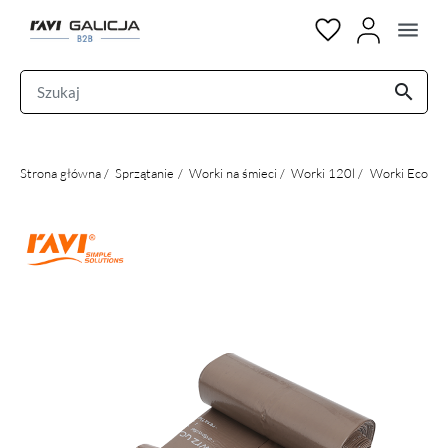
menu
search
Strona główna
Sprzątanie
Worki na śmieci
Worki 120l
Worki Eco Bag