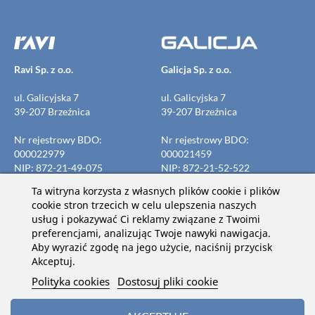
Ravi Sp. z o.o.
Galicja Sp. z o.o.
ul. Galicyjska 7
ul. Galicyjska 7
39-207 Brzeźnica
39-207 Brzeźnica
Nr rejestrowy BDO:
Nr rejestrowy BDO:
000022979
000021459
NIP: 872-21-49-075
NIP: 872-21-52-522
REGON: 691691339
REGON: 691691523
Ta witryna korzysta z własnych plików cookie i plików
KRS: 0000134835
KRS: 0000134836
cookie stron trzecich w celu ulepszenia naszych
usług i pokazywać Ci reklamy związane z Twoimi
preferencjami, analizując Twoje nawyki nawigacja.
Aby wyrazić zgodę na jego użycie, naciśnij przycisk
Dołącz do nas na:
Akceptuj.
Polityka cookies
Dostosuj pliki cookie