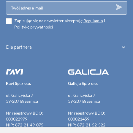
Zapisując się na newsletter akceptuję
Regulamin
i
Politykę prywatności

Dla partnera
Ravi Sp. z o.o.
Galicja Sp. z o.o.
ul. Galicyjska 7
ul. Galicyjska 7
39-207 Brzeźnica
39-207 Brzeźnica
Nr rejestrowy BDO:
Nr rejestrowy BDO:
000022979
000021459
NIP: 872-21-49-075
NIP: 872-21-52-522
REGON: 691691339
REGON: 691691523