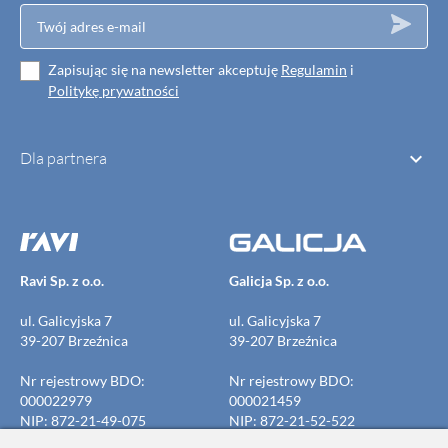
Zapisując się na newsletter akceptuję
Regulamin
i
Politykę prywatności

Dla partnera
Ravi Sp. z o.o.
Galicja Sp. z o.o.
ul. Galicyjska 7
ul. Galicyjska 7
39-207 Brzeźnica
39-207 Brzeźnica
Nr rejestrowy BDO:
Nr rejestrowy BDO:
000022979
000021459
NIP: 872-21-49-075
NIP: 872-21-52-522
REGON: 691691339
REGON: 691691523